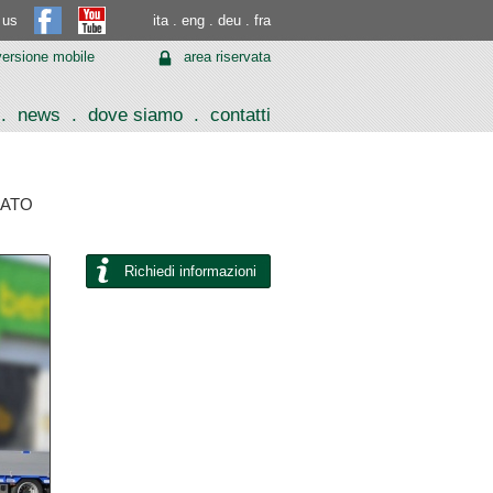
 us
ita
.
eng
.
deu
.
fra
 versione mobile
area riservata
.
news
.
dove siamo
.
contatti
SATO
Richiedi informazioni