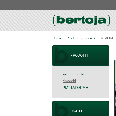
Home
→
Prodotti
→
rimorchi
→ RIMORCHI
PRODOTTI
semirimorchi
rimorchi
PIATTAFORME
USATO