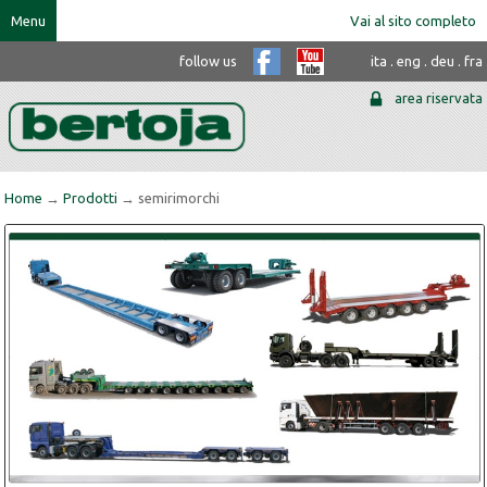
Menu
Vai al sito completo
follow us
ita
.
eng
.
deu
.
fra
area riservata
Home
→
Prodotti
→ semirimorchi