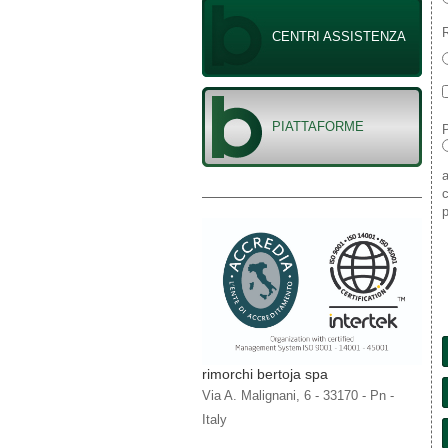
R
CENTRI ASSISTENZA
PIATTAFORME
P
a
c
p
rimorchi bertoja spa
Via A. Malignani, 6 - 33170 - Pn -
Italy