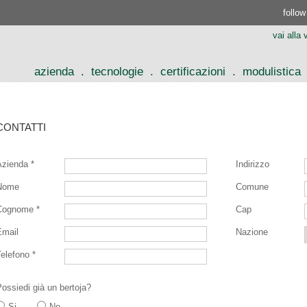
follow
vai alla
azienda
.
tecnologie
.
certificazioni
.
modulistica
CONTATTI
Azienda *
Indirizzo
Nome
Comune
Cognome *
Cap
Email
Nazione
elefono *
ossiedi già un bertoja?
Si
No