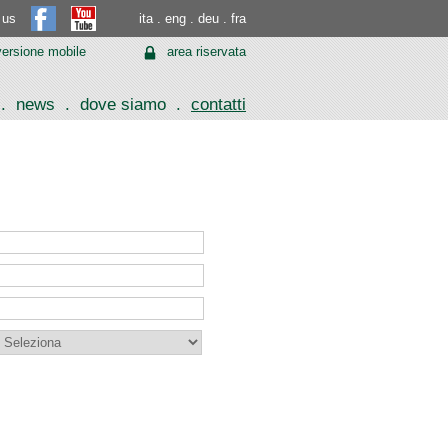
 us
ita
.
eng
.
deu
.
fra
 versione mobile
area riservata
.
news
.
dove siamo
.
contatti