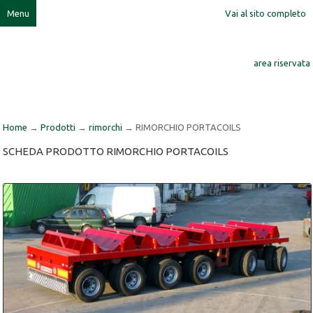
Menu
Vai al sito completo
follow us
ita
.
eng
.
deu
.
fra
area riservata
Home
→
Prodotti
→
rimorchi
→ RIMORCHIO PORTACOILS
SCHEDA PRODOTTO RIMORCHIO PORTACOILS