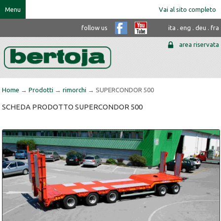
Menu
Vai al sito completo
follow us
ita
.
eng
.
deu
.
fra
area riservata
Home
→
Prodotti
→
rimorchi
→ SUPERCONDOR 500
SCHEDA PRODOTTO SUPERCONDOR 500