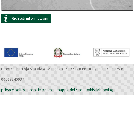
Richiedi informazioni
rimorchi bertoja Spa Via A. Malignani, 6 - 33170 Pn - Italy - C.F. R.I. di PN n°
00065340937
privacy policy
.
cookie policy
.
mappa del sito
.
whistleblowing